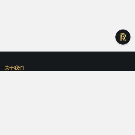
关于我们
金投赏官网
金投赏参赛作品提交
金投赏获奖案例集
联系我们
参赛对接人微信: roifestival001
官方邮箱: